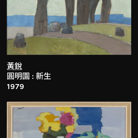
黃銳
圓明園 : 新生
1979