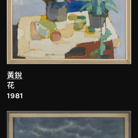
黃銳
花
1981