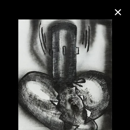
M+藏品
进一步筛选
搜索
关于M+藏品
探索世界顶级的二十及二十一世纪视觉
文化藏品。