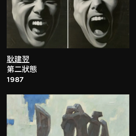
耿建翌
第二狀態
1987