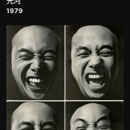
光河
1979