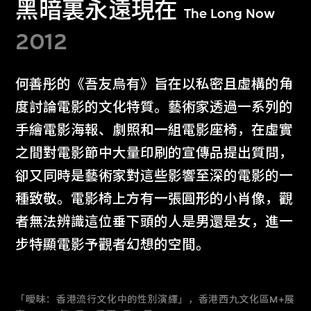
黑暗裏永遠現在
The Long Now
2012
何善彤的《吾友烏有》旨在以私密且虛構的角
度討論電影的文化特質。藝術家透過一系列的
手繪電影海報、劇照和一組電影座椅，在虛實
之間對電影節中大量印刷的宣傳品提出質問，
卻又同時是藝術家對這些影響至深的電影的一
種致敬。電影椅上方有一張圓形的小肖像，觀
者無法辨識這位垂下頭的人是男還是女，進一
步特顯電影予觀者幻想的空間。
「曖昧：香港流行文化中的性別演繹」，香港西九文化區M+展