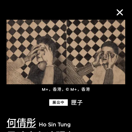
M+藏品
进一步筛选
搜索
M+，香港，© M+，香港
关于M+藏品
匣子
展出中
探索世界顶级的二十及二十一世纪视觉
文化藏品。
何倩彤
Ho Sin Tung