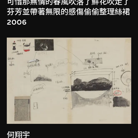
可惜那無情的春風吹落了鮮花吹走了
芬芳並帶著無限的感傷偷偷整理絲裙
2006
何翔宇