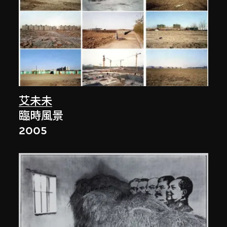
艾未未
臨時風景
2005