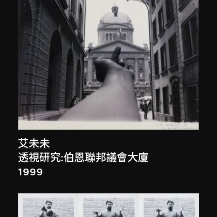
艾未未
透視研究:伯恩聯邦議會大廈
1999