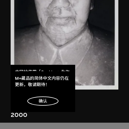
本网站使用「Cookies」为你
提供最好的网站体验。
M+藏品的简体中文内容仍在
了解更多
更新，敬请期待！
白宜洛
明白
确认
無題
2000