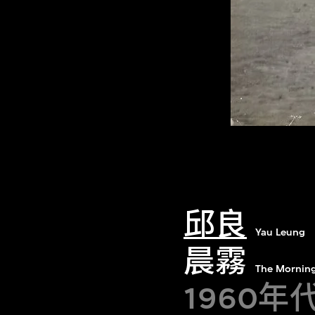
邱良
Yau Leung
晨霧
The Morning
1960年