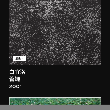
展出中
白宜洛
蒼蠅
2001