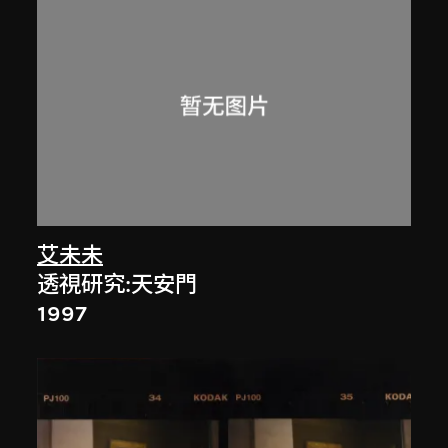
艾未未
透視研究:天安門
1997