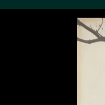
搜索M+藏品
Sea
19,052个结果
进一步筛选
关于M+藏品
探索世界顶级的二十及二十
一世纪视觉文化藏品。