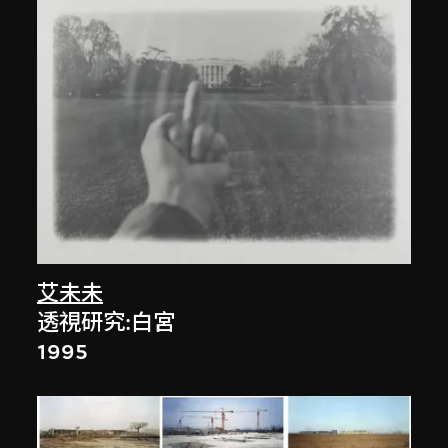
艾未未
透視研究:白宮
1995