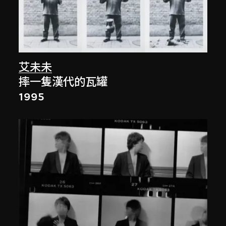
艾未未
摔一隻漢代的瓦罐
1995