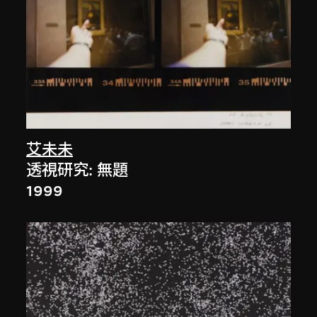
艾未未
透視研究: 無題
1999