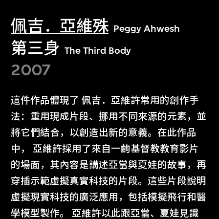
佩吉．亞維殊
Peggy Ahwesh
第三身
The Third Body
2007
這件作品體現了 佩吉．亞維許常用的創作手
法：重用現成片段、挪用不同來源的元素，並
將它們結合，以創造出新的意義。在此作品
中， 亞維許採用了來自一齣基督教教育影片
的場面，其內容是講述亞當與夏娃的故事，再
穿插示範虛擬真實科技的片段。這些片段說明
虛擬現實科技的廣泛應用，包括模擬飛行和醫
學模型製作。 亞維許以此跟亞當、夏娃見識