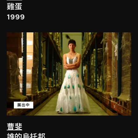
雞蛋
1999
展出中
曹斐
誰的烏托邦