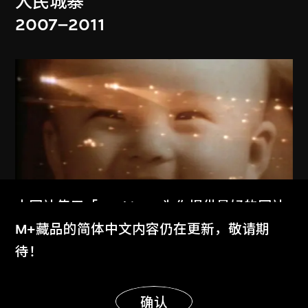
人民城寨
2007–2011
展出中
本网站使用「Cookies」为你提供最好的网站
体验。
M+藏品的简体中文内容仍在更新，敬请期
曹愷
了解更多
待！
六九年之夏
2001–2011
显示更多
明白
确认