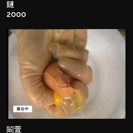
鏈
2000
展出中
闞萱