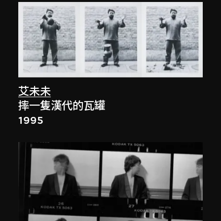
艾未未
摔一隻漢代的瓦罐
1995