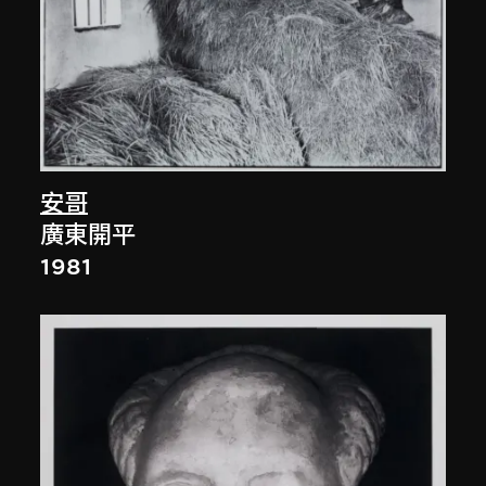
安哥
廣東開平
1981