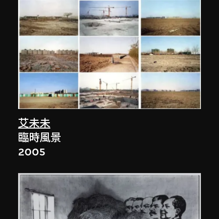
艾未未
臨時風景
2005