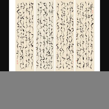
白宜洛
草書
2004