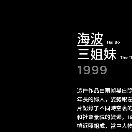
海波
Hai Bo
三姐妹
The T
1999
這件作品由兩幀黑白
年長的婦人，姿勢跟
片記錄了不同時空裏
和社會景貌的變遷。1
幀近照組成，當中人