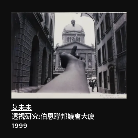
艾未未
透視研究:伯恩聯邦議會大廈
1999