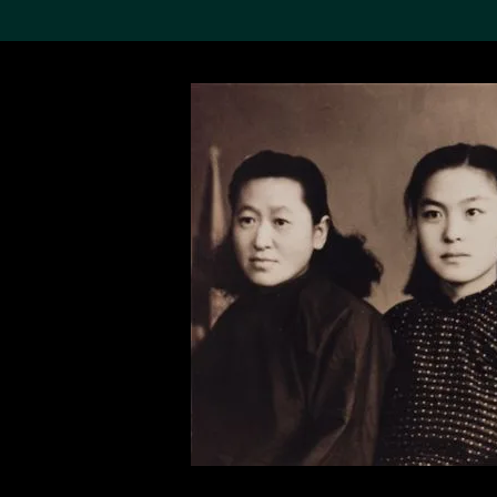
搜索M+藏品
Sea
19,052个结果
进一步筛选
关于M+藏品
探索世界顶级的二十及二十
一世纪视觉文化藏品。