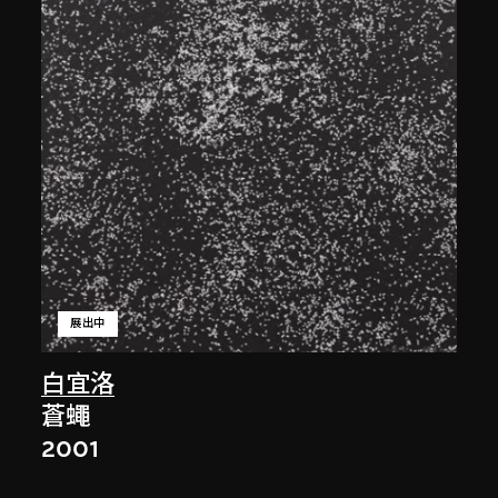
展出中
白宜洛
蒼蠅
2001