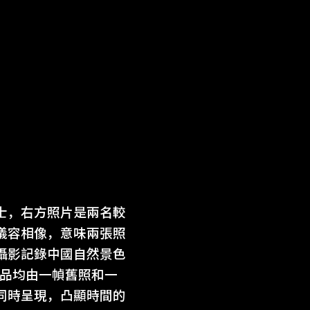
士，右方照片是兩名較
儀容相像，意味兩張照
攝影記錄中國自然景色
作品均由一幀舊照和一
同時呈現，凸顯時間的