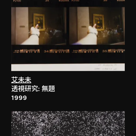
艾未未
透視研究: 無題
1999