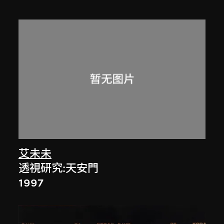
艾未未
透視研究:天安門
1997