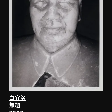
白宜洛
無題