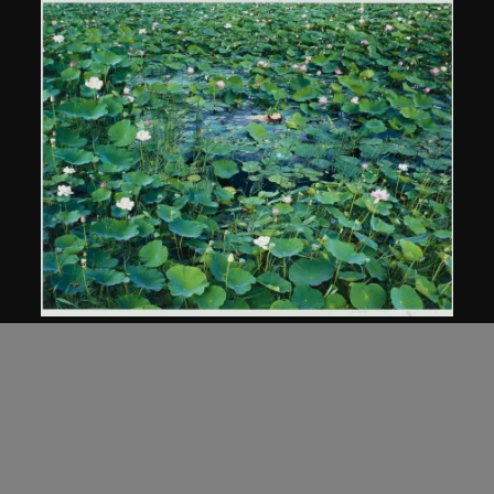
蒼鑫
《天人合一》荷花系列
2002