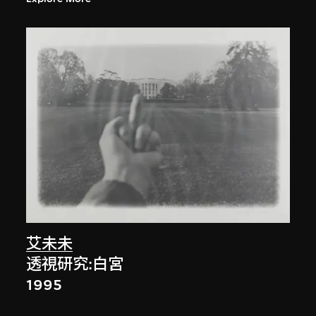
艾未未
透視研究:白宮
1995