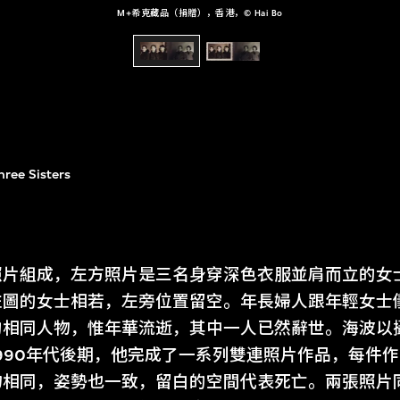
M+希克藏品（捐贈），香港，© Hai Bo
hree Sisters
照片組成，左方照片是三名身穿深色衣服並肩而立的女
左圖的女士相若，左旁位置留空。年長婦人跟年輕女士
的相同人物，惟年華流逝，其中一人已然辭世。海波以
990年代後期，他完成了一系列雙連照片作品，每件
物相同，姿勢也一致，留白的空間代表死亡。兩張照片