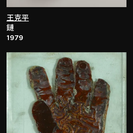
王克平
鏈
1979