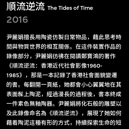
順流逆流
The Tides of Time
2016
尹麗娟擅長用陶瓷仿製日常物品，藉此思考時
間與物質世界的相互關係。在這件裝置作品的
錄像部分，尹麗娟彷彿在閱讀鄭寶鴻的著作
《順流逆流：香港近代社會影像1960-
1985》，那是一本記錄了香港社會面貌變遷
的書。每翻開一頁紙，她都會小心翼翼地在其
表面髹上陶泥，經過漫長的過程後，書本終成
一件素色無釉陶器。尹麗娟將化石般的雕塑以
及此錄像命名為《順流逆流》，展現了她如何
藉着陶泥這種有形的方式，持續探索生命的短