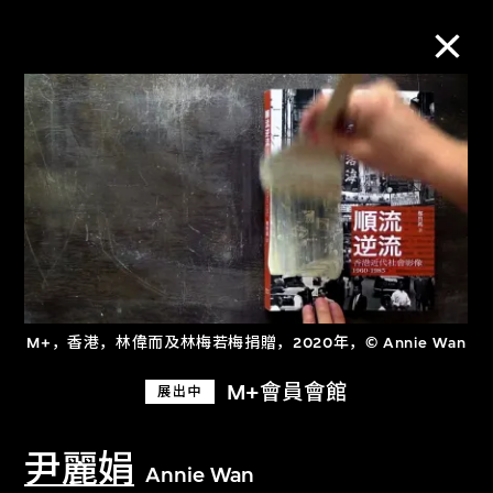
M+藏品
进一步筛选
搜索
M+，香港，林偉而及林梅若梅捐贈，2020年，© Annie Wan
关于M+藏品
M+會員會館
展出中
探索世界顶级的二十及二十一世纪视觉
文化藏品。
尹麗娟
Annie Wan