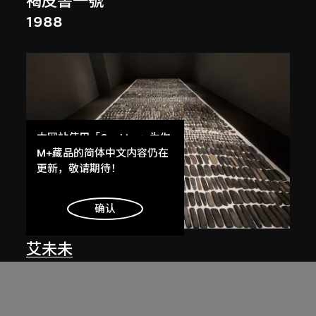
褐皮書一號
1988
本网站使用「Cookies」为你
提供最好的网站体验。
M+藏品的简体中文内容仍在
了解更多
更新，敬请期待！
明白
确认
艾未未
靜物
1993–2000