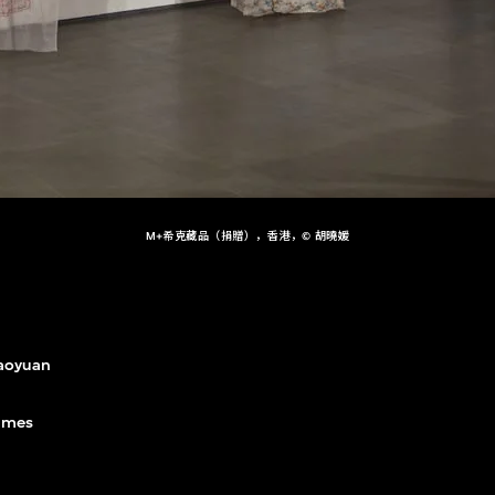
M+希克藏品（捐贈），香港，© 胡曉媛
aoyuan
imes