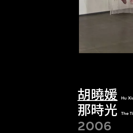
胡曉媛
Hu Xi
那時光
The T
2006