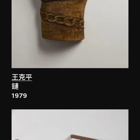
王克平
鏈
1979