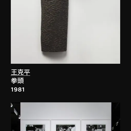
王克平
拳頭
1981