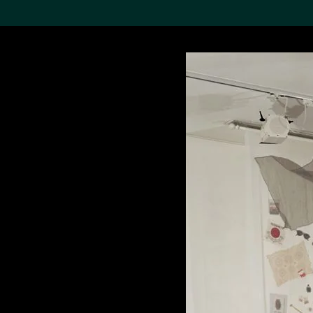
搜索M+藏品
Sea
19,052个结果
进一步筛选
关于M+藏品
探索世界顶级的二十及二十
一世纪视觉文化藏品。