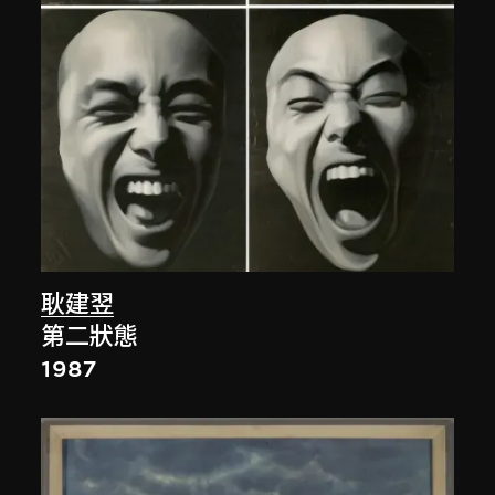
耿建翌
第二狀態
1987