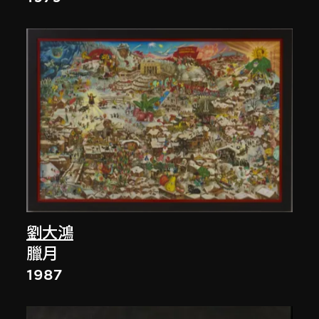
劉大鴻
臘月
1987