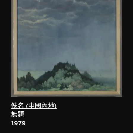
佚名 (中國內地)
無題
1979