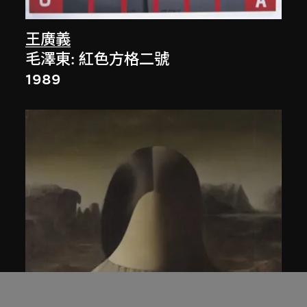
王廣義
毛澤東: 紅色方格二號
1989