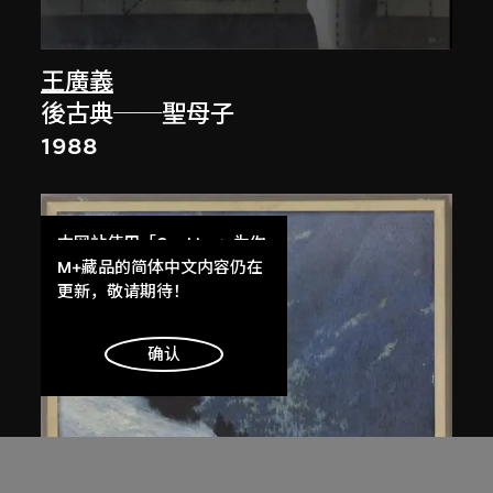
王廣義
後古典──聖母子
1988
本网站使用「Cookies」为你
提供最好的网站体验。
M+藏品的简体中文内容仍在
了解更多
更新，敬请期待！
明白
确认