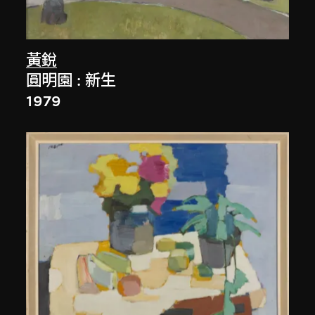
黃銳
圓明園 : 新生
1979