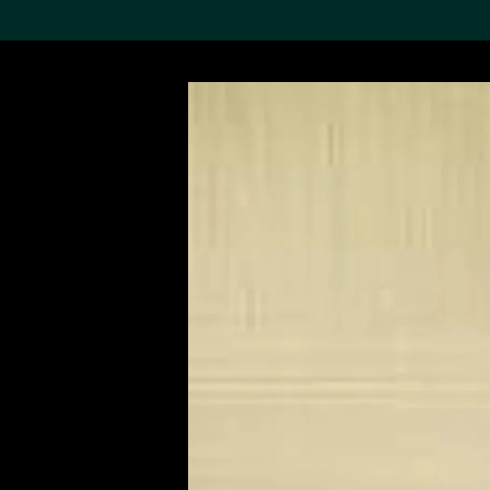
搜索M+藏品
Sea
19,052个结果
进一步筛选
关于M+藏品
探索世界顶级的二十及二十
一世纪视觉文化藏品。