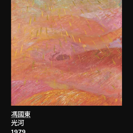
馮國東
光河
1979