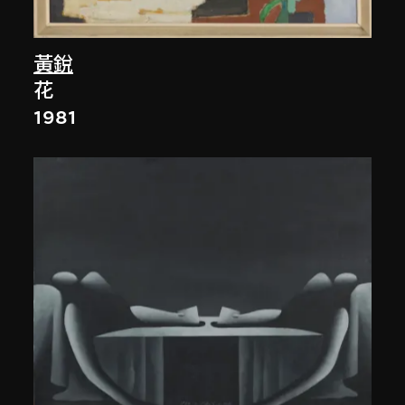
黃銳
花
1981