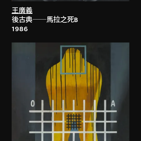
王廣義
後古典──馬拉之死B
1986