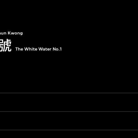
Chun Kwong
號
The White Water No.1