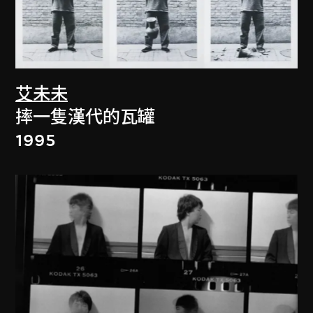
艾未未
摔一隻漢代的瓦罐
1995