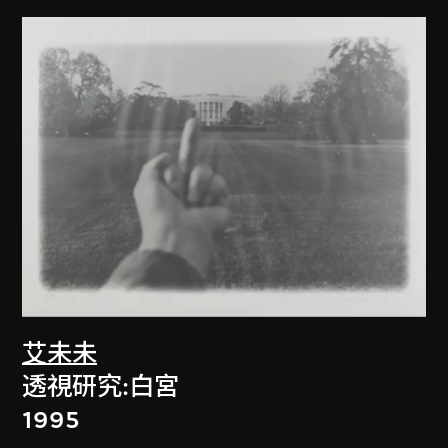
艾未未
透視研究:白宮
1995