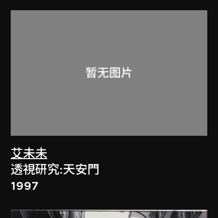
艾未未
透視研究:天安門
1997