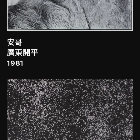
安哥
廣東開平
1981