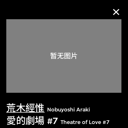
M+藏品
进一步筛选
搜索
关于M+藏品
荒木經惟
探索世界顶级的二十及二十一世纪视觉
Nobuyoshi Araki
文化藏品。
愛的劇場 #7
Theatre of Love #7