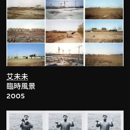
艾未未
臨時風景
2005