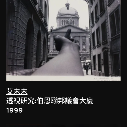
艾未未
透視研究:伯恩聯邦議會大廈
1999