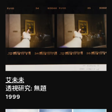
艾未未
透視研究: 無題
1999