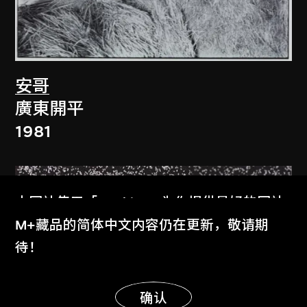
安哥
廣東開平
1981
本网站使用「Cookies」为你提供最好的网站
体验。
M+藏品的简体中文内容仍在更新，敬请期
了解更多
待！
显示更多
明白
确认