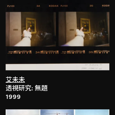
艾未未
透視研究: 無題
1999