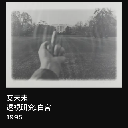
艾未未
透視研究:白宮
1995