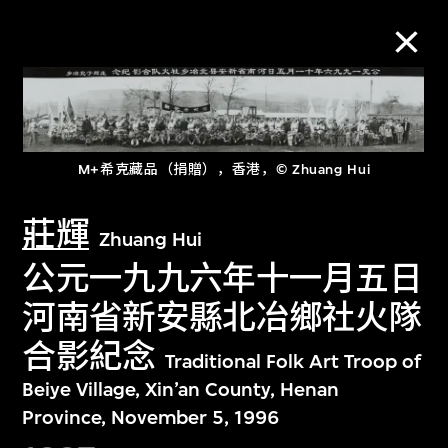
M+藏品
M+希克藏品（捐贈），香港，© Zhuang Hui
进一步筛选
搜索
莊輝
Zhuang Hui
公元一九九六年十一月五日
河南省新安縣北冶鄉社火隊
关于M+藏品
合影紀念
Traditional Folk Art Troop of
探索世界顶级的二十及二十一世纪视觉
Beiye Village, Xin’an County, Henan
文化藏品。
Province, November 5, 1996