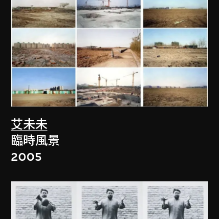
艾未未
臨時風景
2005