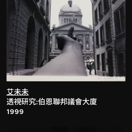
艾未未
透視研究:伯恩聯邦議會大廈
1999