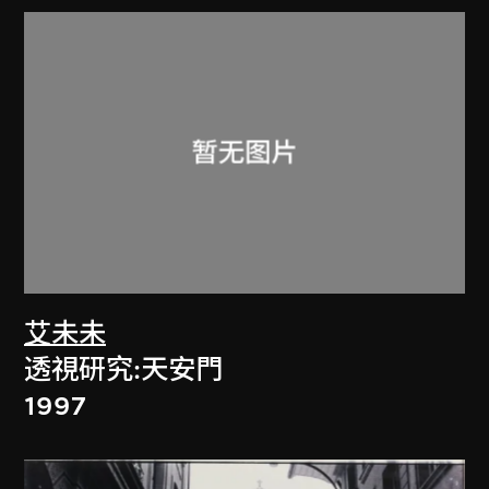
艾未未
透視研究:天安門
1997