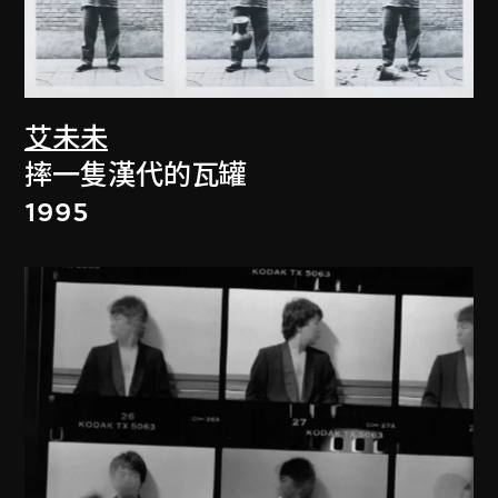
艾未未
摔一隻漢代的瓦罐
1995