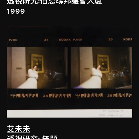
透視研究:伯恩聯邦議會大廈
1999
艾未未