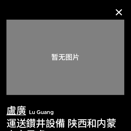
M+藏品
进一步筛选
搜索
关于M+藏品
盧廣
探索世界顶级的二十及二十一世纪视觉
Lu Guang
文化藏品。
運送鑽井設備 陕西和内蒙