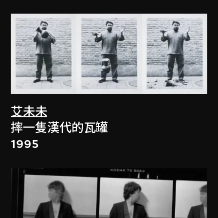
艾未未
摔一隻漢代的瓦罐
1995