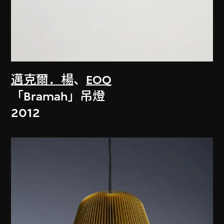
邁克爾．楊
、
EOQ
「Bramah」吊燈
2012