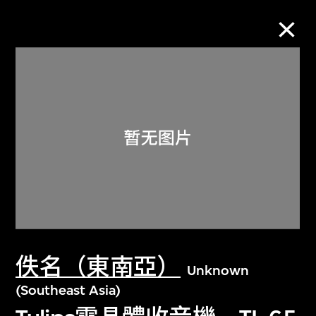
M+藏品
进一步筛选
搜索
关于M+藏品
佚名（東南亞）
探索世界顶级的二十及二十一世纪视觉
Unknown
文化藏品。
(Southeast Asia)