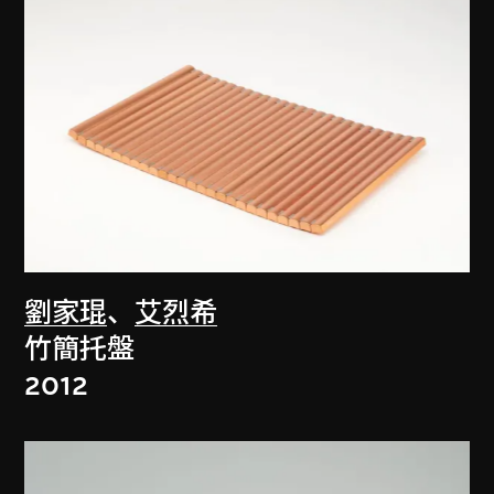
劉家琨
、
艾烈希
竹簡托盤
2012