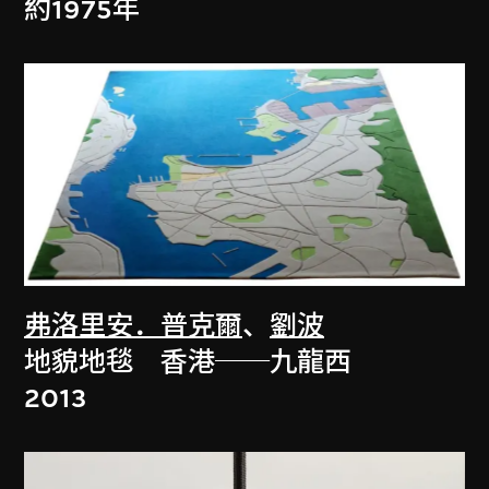
約1975年
弗洛里安．普克爾
、
劉波
地貌地毯 香港──九龍西
2013