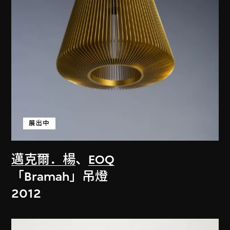
展出中
邁克爾．楊
、
EOQ
「Bramah」吊燈
2012