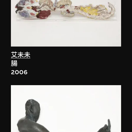
艾未未
腸
2006