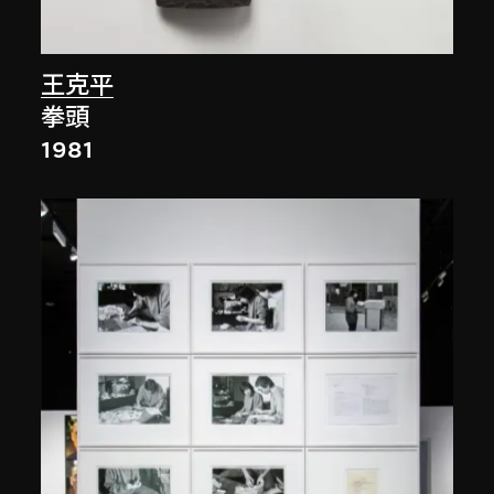
王克平
拳頭
1981