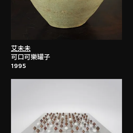
艾未未
可口可樂罐子
1995