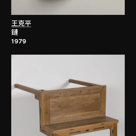
王克平
鏈
1979