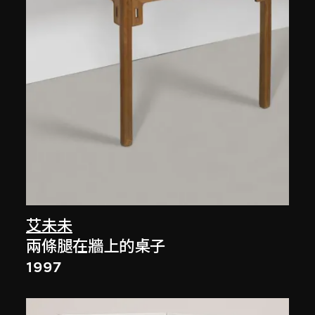
艾未未
兩條腿在牆上的桌子
1997