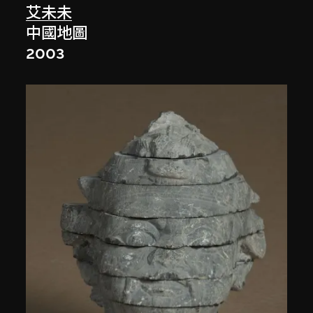
艾未未
中國地圖
2003