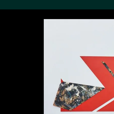
搜索M+藏品
Sea
19,052个结果
进一步筛选
关于M+藏品
探索世界顶级的二十及二十
一世纪视觉文化藏品。