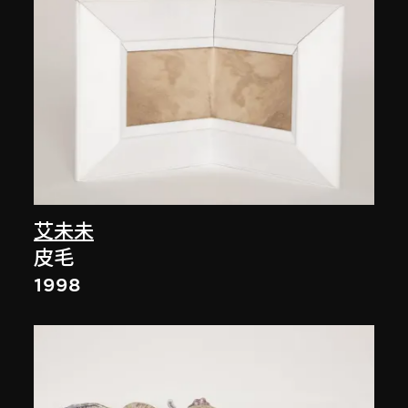
艾未未
皮毛
1998