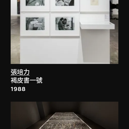
張培力
褐皮書一號
1988