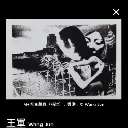
M+藏品
进一步筛选
搜索
关于M+藏品
M+希克藏品（捐贈），香港，© Wang Jun
探索世界顶级的二十及二十一世纪视觉
文化藏品。
王軍
Wang Jun