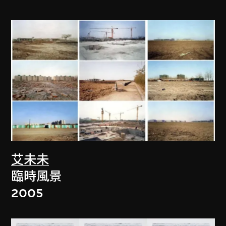
艾未未
臨時風景
2005