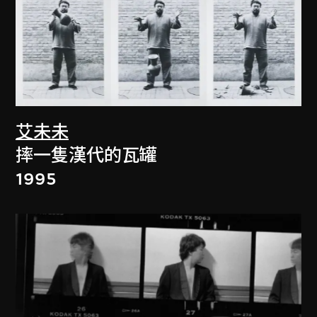
艾未未
摔一隻漢代的瓦罐
1995