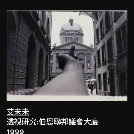
艾未未
透視研究:伯恩聯邦議會大廈
1999