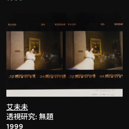
艾未未
透視研究: 無題
1999