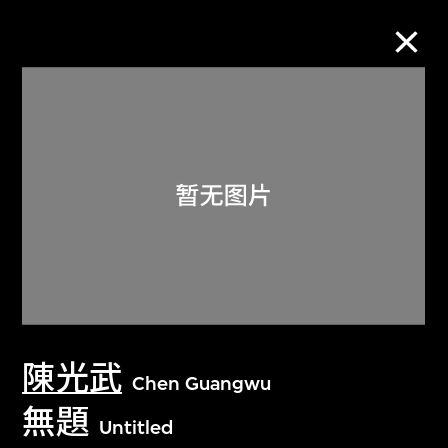
M+藏品
进一步筛选
搜索
关于M+藏品
陳光武
探索世界顶级的二十及二十一世纪视觉
Chen Guangwu
文化藏品。
無題
Untitled