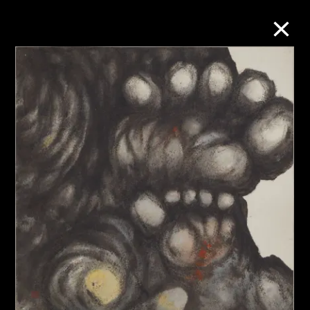
M+藏品
进一步筛选
搜索
关于M+藏品
探索世界顶级的二十及二十一世纪视觉
文化藏品。