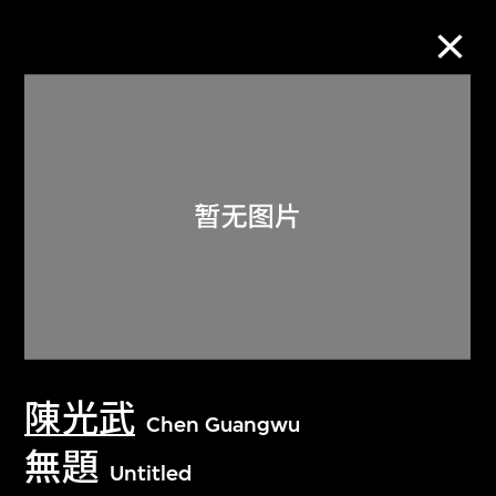
M+藏品
进一步筛选
搜索
关于M+藏品
陳光武
探索世界顶级的二十及二十一世纪视觉
Chen Guangwu
文化藏品。
無題
Untitled