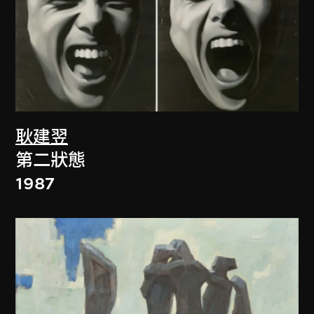
耿建翌
第二狀態
1987