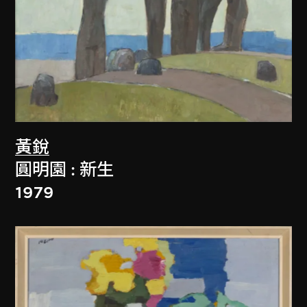
黃銳
圓明園 : 新生
1979