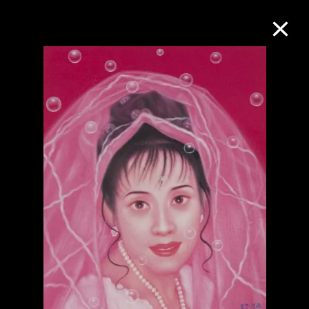
M+藏品
进一步筛选
搜索
关于M+藏品
探索世界顶级的二十及二十一世纪视觉
文化藏品。