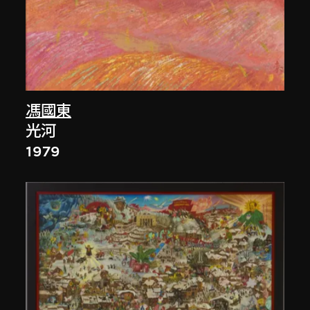
馮國東
光河
1979