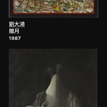
劉大鴻
臘月
1987