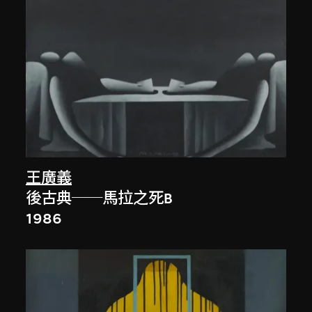
王廣義
後古典──馬拉之死B
1986