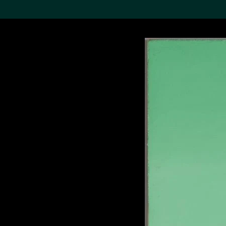
搜索M+藏品
Sea
19,052个结果
进一步筛选
关于M+藏品
探索世界顶级的二十及二十
一世纪视觉文化藏品。