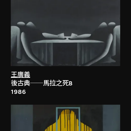
王廣義
後古典──馬拉之死B
1986