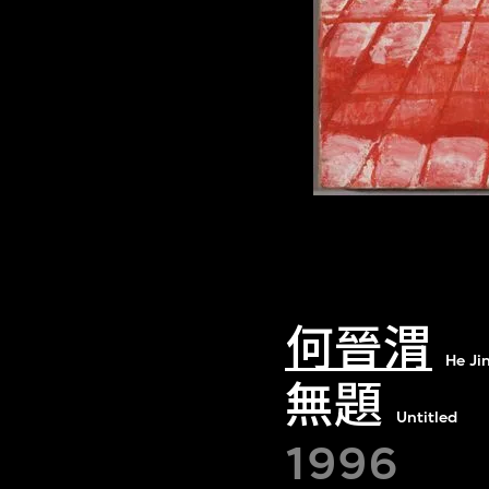
何晉渭
He Ji
無題
Untitled
1996