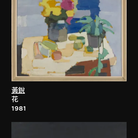
黃銳
花
1981