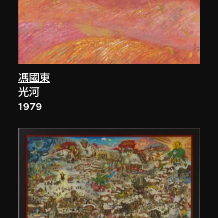
馮國東
光河
1979