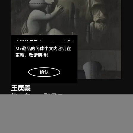
本网站使用「Cookies」为你
提供最好的网站体验。
M+藏品的简体中文内容仍在
了解更多
更新，敬请期待！
明白
确认
王廣義
後古典──聖母子
1988