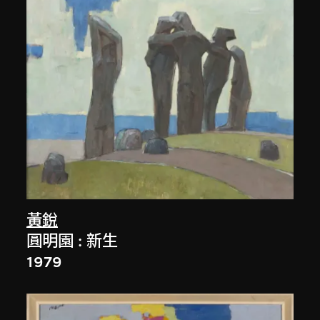
黃銳
圓明園 : 新生
1979