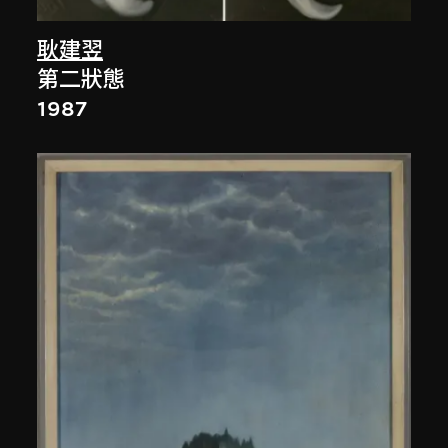
耿建翌
第二狀態
1987