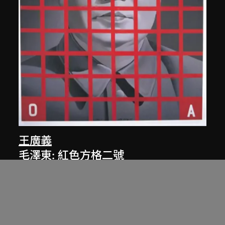
王廣義
毛澤東: 紅色方格二號
1989