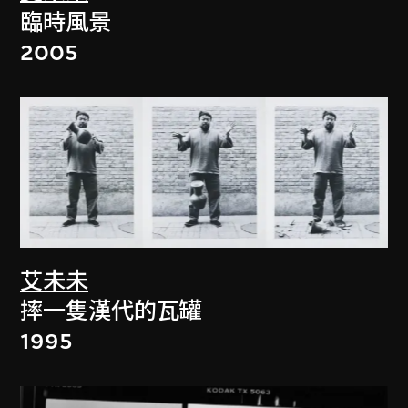
臨時風景
2005
艾未未
摔一隻漢代的瓦罐
1995