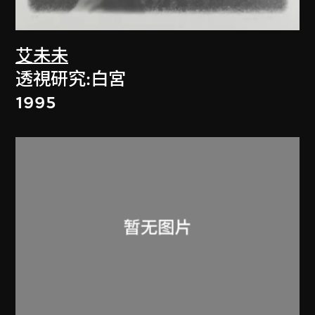
艾未未
透視研究:白宮
1995