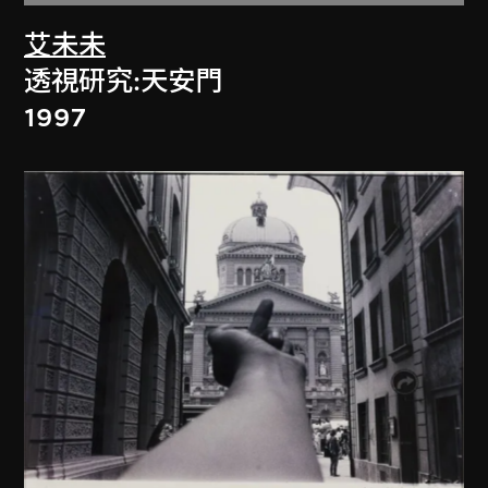
艾未未
透視研究:天安門
1997