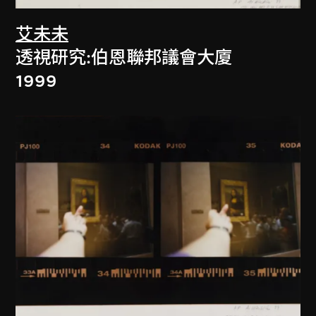
艾未未
透視研究:伯恩聯邦議會大廈
1999