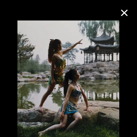
M+藏品
进一步筛选
搜索
关于M+藏品
探索世界顶级的二十及二十一世纪视觉
文化藏品。