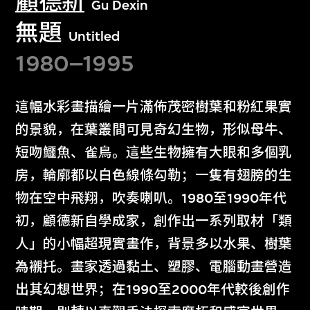
顧德新
Gu Dexin
無題
Untitled
1980–1995
這幅水彩畫描繪一片滿佈茂密樹葉和粉紅果實
的景貌，在葉叢間可見奇幻生物，形似母牛、
短吻鱷魚、雀鳥。這些生物擁有大眼和多個乳
房，輪廓都以白色線條勾勒；一隻有翅膀的生
物在空中飛翔，吹奏喇叭。1980至1990年代
初，顧德新自學成家，創作出一系列取材「類
人」的小幅超現實畫作，背景多以水果、樹葉
為襯托。畫家透過黏土、塑膠、電腦動畫營造
出其幻想世界；在1990至2000年代較後創作