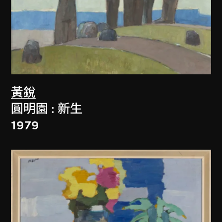
黃銳
圓明園 : 新生
1979