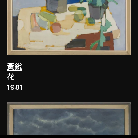
黃銳
花
1981