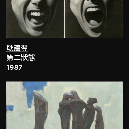
耿建翌
第二狀態
1987