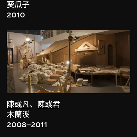
葵瓜子
2010
陳彧凡
、
陳彧君
木蘭溪
2008–2011