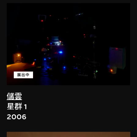
展出中
儲雲
星群 1
2006