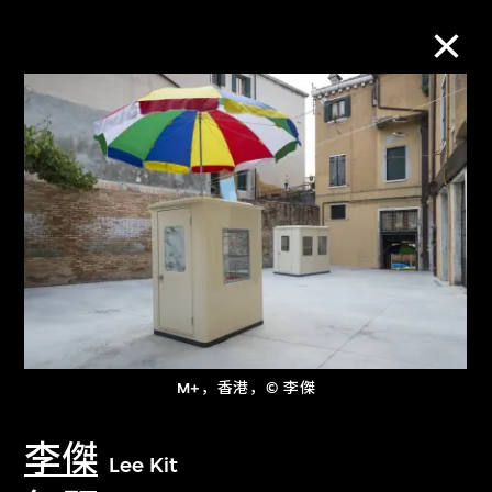
M+藏品
进一步筛选
搜索
关于M+藏品
M+，香港，© 李傑
探索世界顶级的二十及二十一世纪视觉
文化藏品。
李傑
Lee Kit