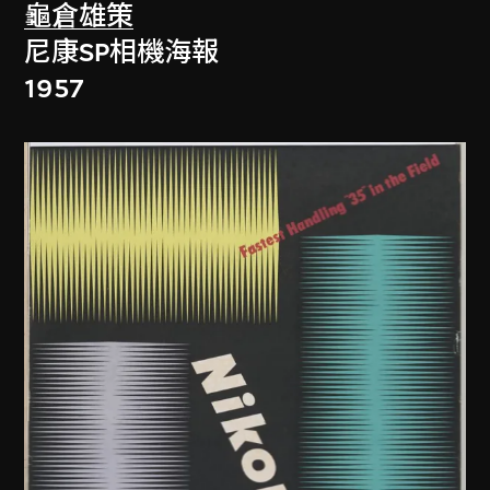
龜倉雄策
尼康SP相機海報
1957