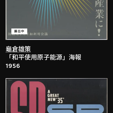
展出中
龜倉雄策
「和平使用原子能源」海報
1956