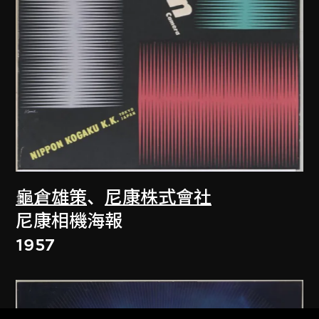
龜倉雄策
、
尼康株式會社
尼康相機海報
1957