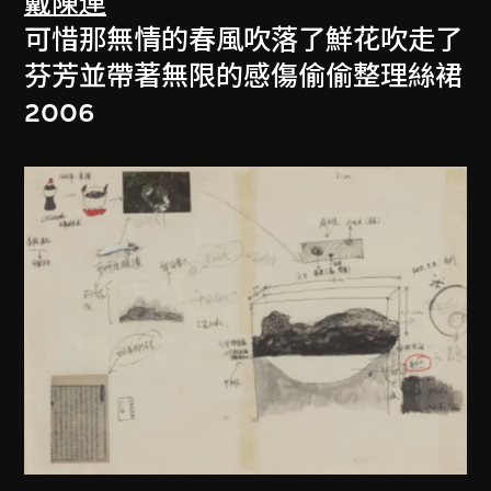
戴陳連
可惜那無情的春風吹落了鮮花吹走了
芬芳並帶著無限的感傷偷偷整理絲裙
2006