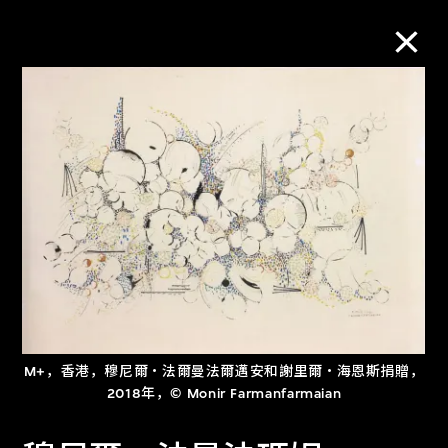
M+藏品
进一步筛选
搜索
关于M+藏品
M+，香港，穆尼爾‧法爾曼法爾邁安和謝里爾‧海恩斯捐贈，
探索世界顶级的二十及二十一世纪视觉
2018年，© Monir Farmanfarmaian
文化藏品。