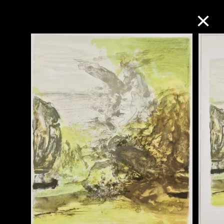
M+藏品
进一步筛选
搜索
关于M+藏品
探索世界顶级的二十及二十一世纪视觉
文化藏品。