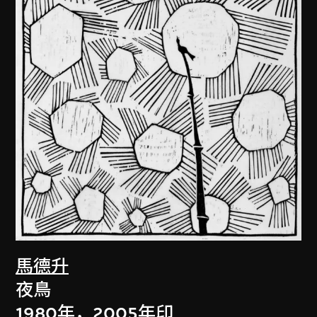
馬德升
夜鳥
1980年，2005年印