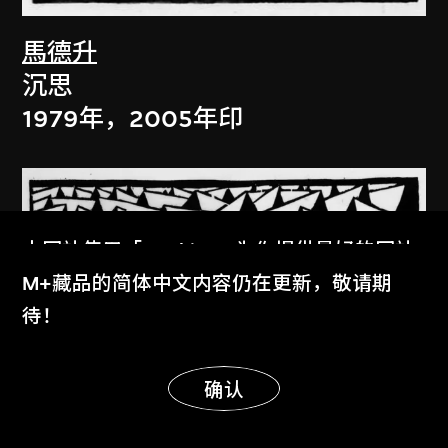
馬德升
沉思
1979年，2005年印
本网站使用「Cookies」为你提供最好的网站
体验。
M+藏品的简体中文内容仍在更新，敬请期
了解更多
待！
显示更多
明白
确认