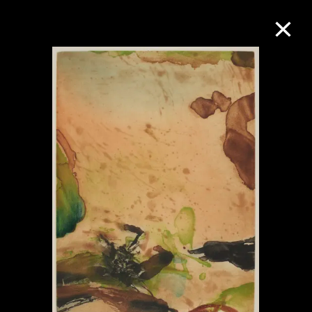
M+藏品
进一步筛选
搜索
关于M+藏品
探索世界顶级的二十及二十一世纪视觉
文化藏品。