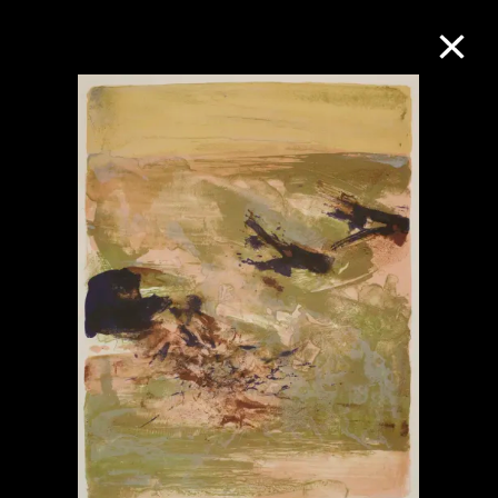
M+藏品
进一步筛选
搜索
关于M+藏品
探索世界顶级的二十及二十一世纪视觉
文化藏品。