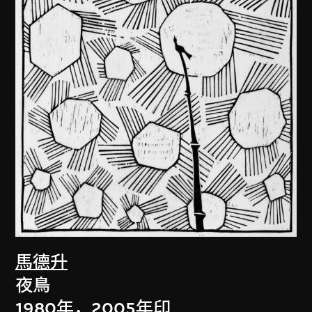
馬德升
夜鳥
1980年，2005年印