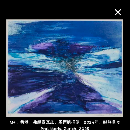
M+藏品
进一步筛选
搜索
关于M+藏品
探索世界顶级的二十及二十一世纪视觉
文化藏品。
M+，香港，弗朗索瓦兹．馬爾凱捐贈，2024年，趙無極 ©
ProLitteris, Zurich, 2025