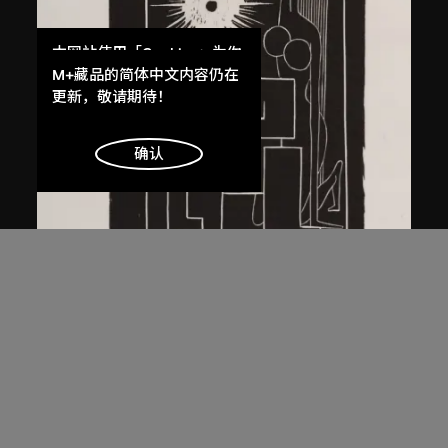
本网站使用「Cookies」为你
提供最好的网站体验。
M+藏品的简体中文内容仍在
了解更多
更新，敬请期待！
明白
确认
馬德升
仕女（一）