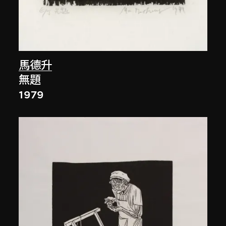
馬德升
無題
1979