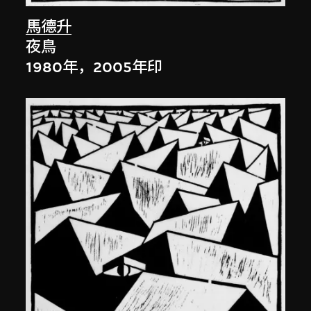
馬德升
夜鳥
1980年，2005年印