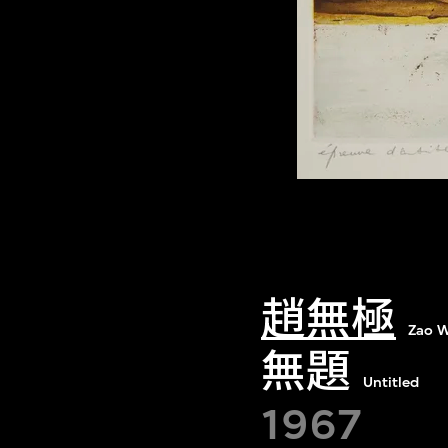
趙無極
Zao W
無題
Untitled
1967