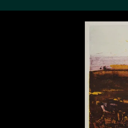
搜索M+藏品
Sea
19,052个结果
进一步筛选
关于M+藏品
探索世界顶级的二十及二十
一世纪视觉文化藏品。