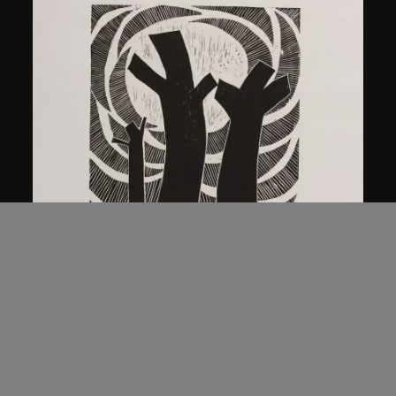
馬德升
三加一