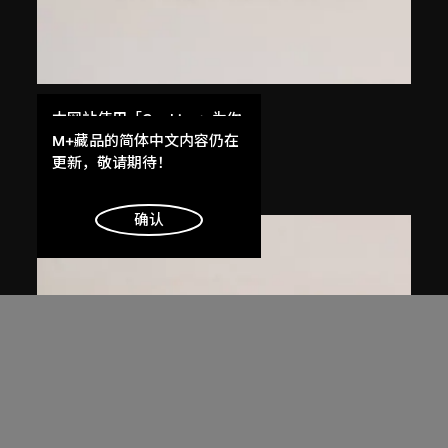
馬德升
本网站使用「Cookies」为你
仕女（一）
提供最好的网站体验。
M+藏品的简体中文内容仍在
了解更多
更新，敬请期待！
1979年，2005年印
明白
确认