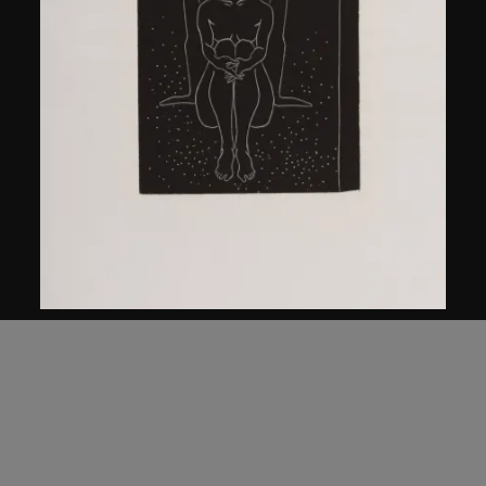
馬德升
男與女
1979年，2005年印