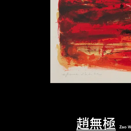
趙無極
Zao W