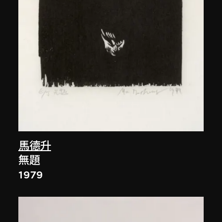
馬德升
無題
1979