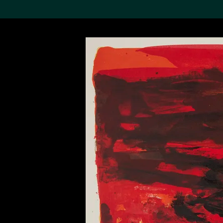
搜索M+藏品
Sea
19,052个结果
进一步筛选
关于M+藏品
探索世界顶级的二十及二十
一世纪视觉文化藏品。