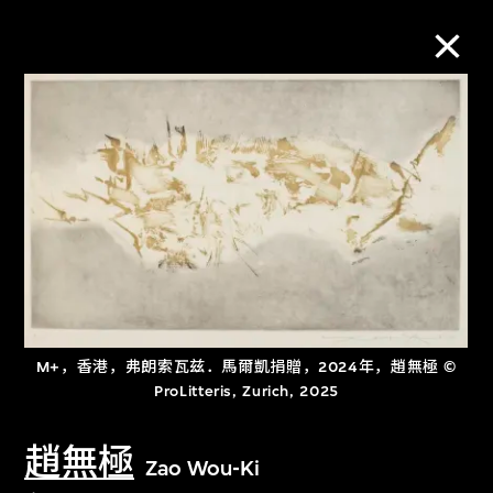
M+藏品
进一步筛选
搜索
关于M+藏品
M+，香港，弗朗索瓦兹．馬爾凱捐贈，2024年，趙無極 ©
ProLitteris, Zurich, 2025
探索世界顶级的二十及二十一世纪视觉
文化藏品。
趙無極
Zao Wou-Ki