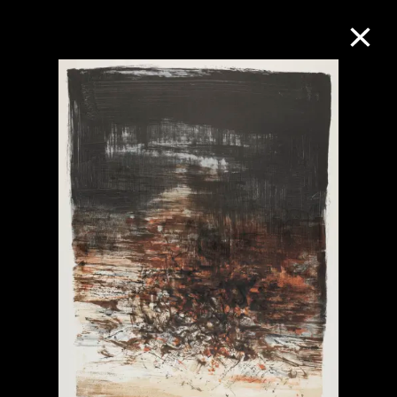
M+藏品
进一步筛选
搜索
关于M+藏品
探索世界顶级的二十及二十一世纪视觉
文化藏品。