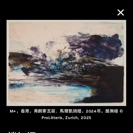
M+藏品
进一步筛选
搜索
关于M+藏品
探索世界顶级的二十及二十一世纪视觉
M+，香港，弗朗索瓦兹．馬爾凱捐贈，2024年，趙無極 ©
ProLitteris, Zurich, 2025
文化藏品。