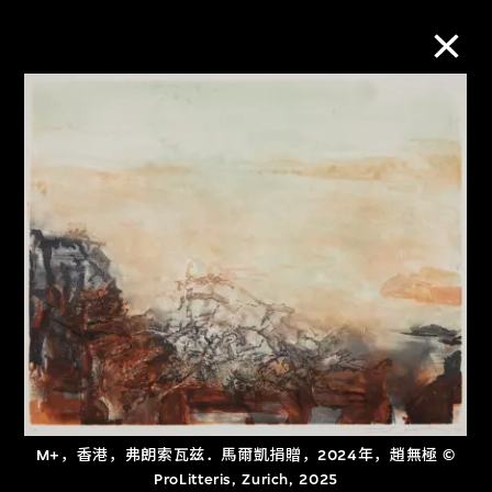
M+藏品
进一步筛选
搜索
关于M+藏品
探索世界顶级的二十及二十一世纪视觉
文化藏品。
M+，香港，弗朗索瓦兹．馬爾凱捐贈，2024年，趙無極 ©
ProLitteris, Zurich, 2025