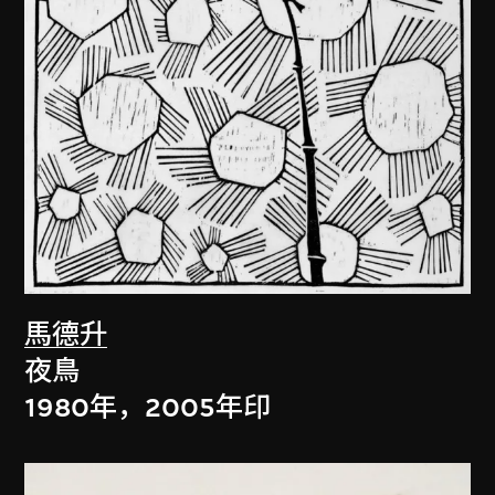
馬德升
夜鳥
1980年，2005年印