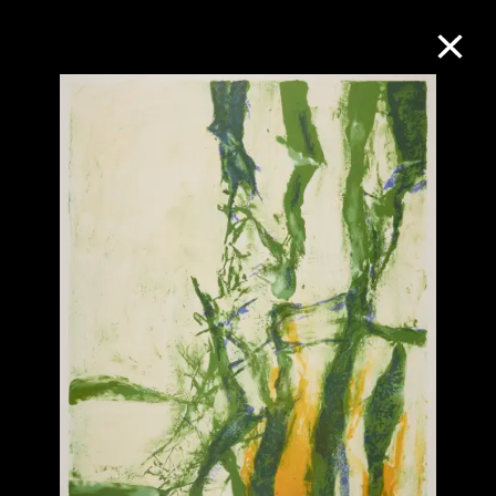
M+藏品
进一步筛选
搜索
关于M+藏品
探索世界顶级的二十及二十一世纪视觉
文化藏品。