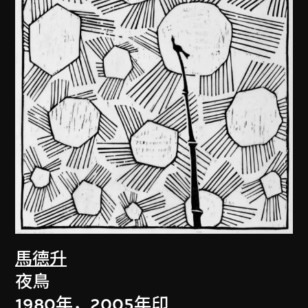
馬德升
夜鳥
1980年，2005年印