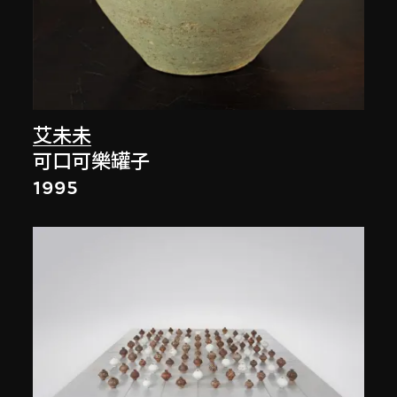
艾未未
可口可樂罐子
1995