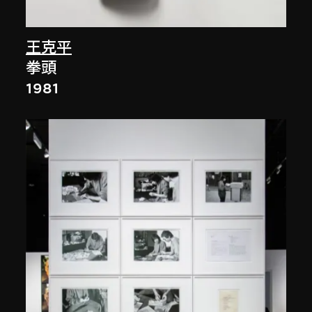
王克平
拳頭
1981