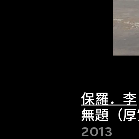
保羅．李
無題（厚
2013