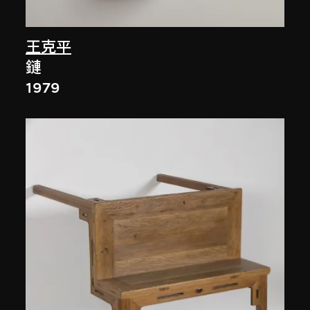
王克平
鏈
1979