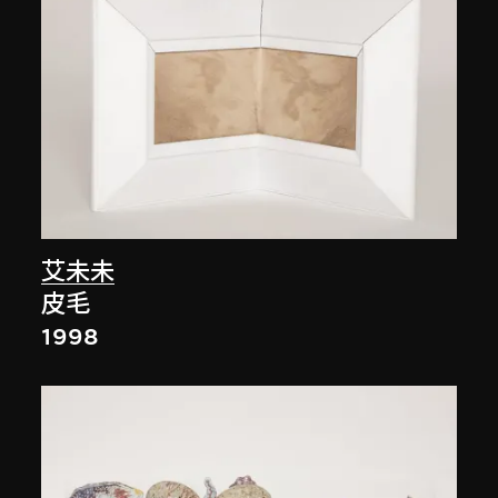
艾未未
皮毛
1998