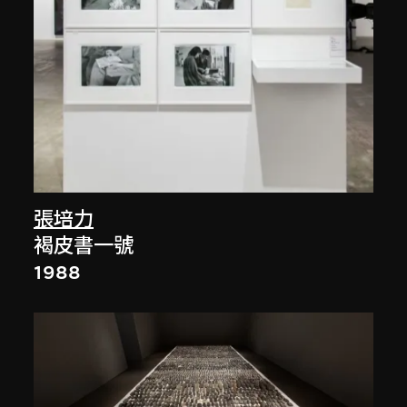
張培力
褐皮書一號
1988