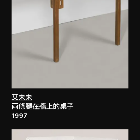
艾未未
兩條腿在牆上的桌子
1997