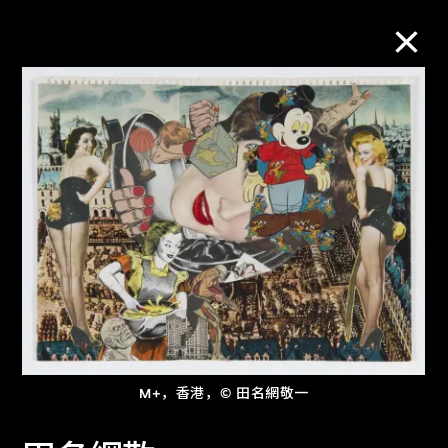
M+藏品
进一步筛选
搜索
关于M+藏品
探索世界顶级的二十及二十一世纪视觉
M+，香港，© 田名網敬一
文化藏品。