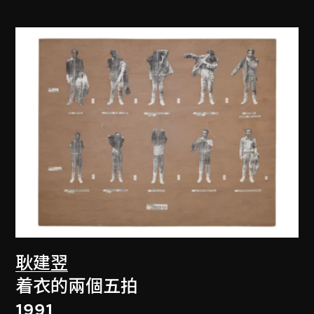
耿建翌
着衣的兩個五拍
1991