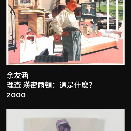
余友涵
理查 漢密爾頓：這是什麽？
2000