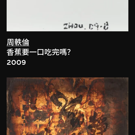
周軼倫
香蕉要一口吃完嗎？
2009