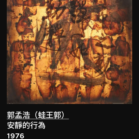
郭孟浩（蛙王郭）
安靜的行為
1976