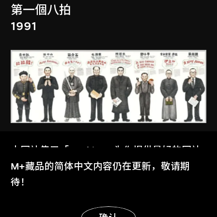
第一個八拍
1991
石家豪
本网站使用「Cookies」为你提供最好的网站
八公返學
体验。
M+藏品的简体中文内容仍在更新，敬请期
2012
了解更多
待！
显示更多