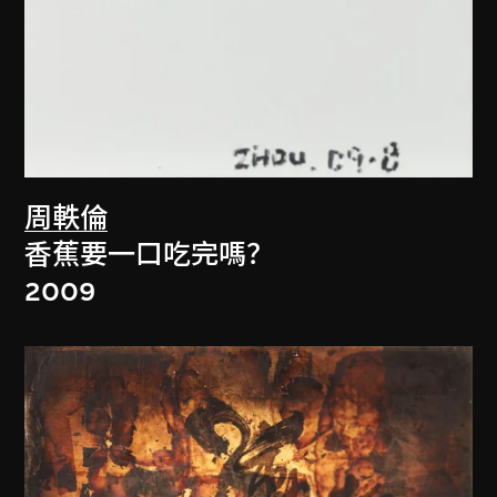
周軼倫
香蕉要一口吃完嗎？
2009