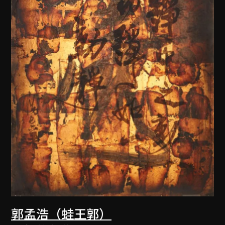
郭孟浩（蛙王郭）