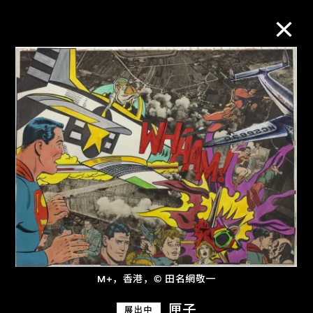
M+藏品
进一步筛选
搜索
关于M+藏品
探索世界顶级的二十及二十一世纪视觉
M+，香港，© 田名網敬一
文化藏品。
匣子
展出中