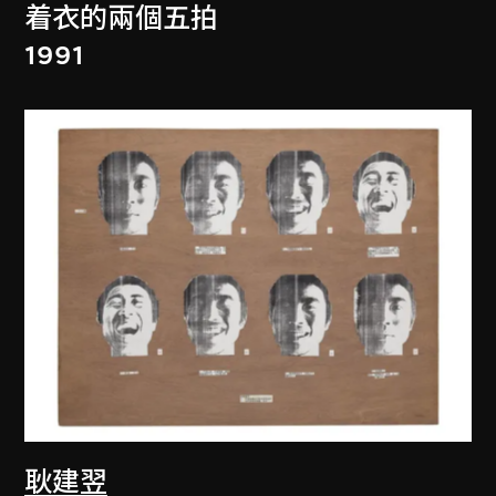
着衣的兩個五拍
1991
耿建翌