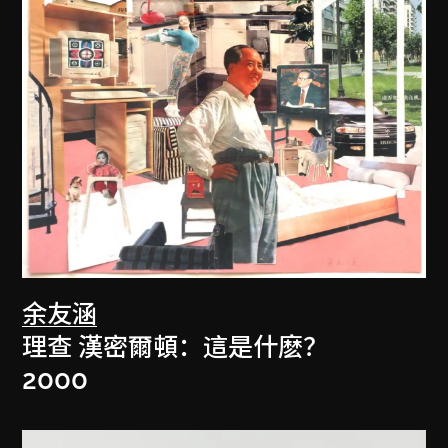
余友涵
理查 漢密爾頓：這是什麽？
2000