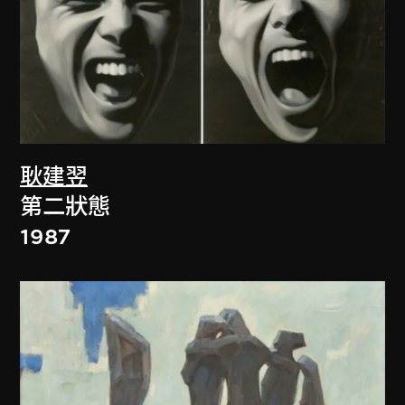
耿建翌
第二狀態
1987