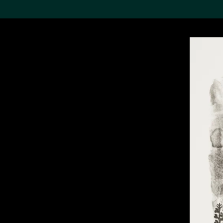
搜索M+藏品
Sea
19,052个结果
进一步筛选
关于M+藏品
探索世界顶级的二十及二十
一世纪视觉文化藏品。