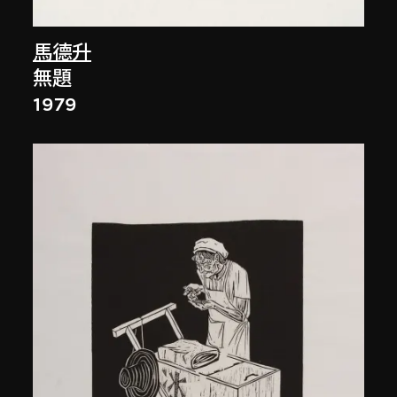
馬德升
無題
1979