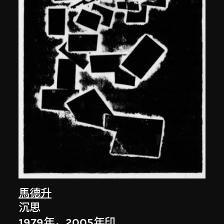
馬德升
沉思
1979年，2005年印