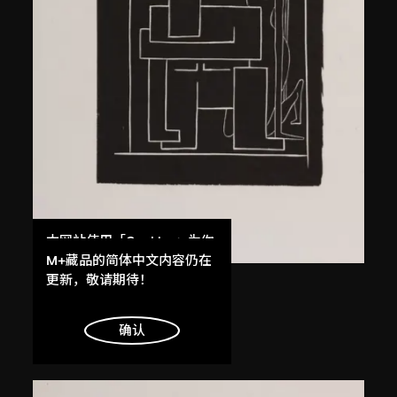
本网站使用「Cookies」为你
提供最好的网站体验。
M+藏品的简体中文内容仍在
了解更多
更新，敬请期待！
馬德升
仕女（一）
明白
确认
1979年，2005年印