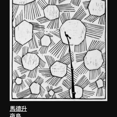
馬德升
夜鳥