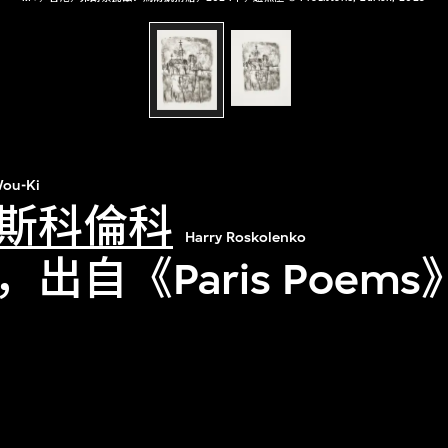
ou-Ki
斯科倫科
Harry Roskolenko
出自《Paris Poems