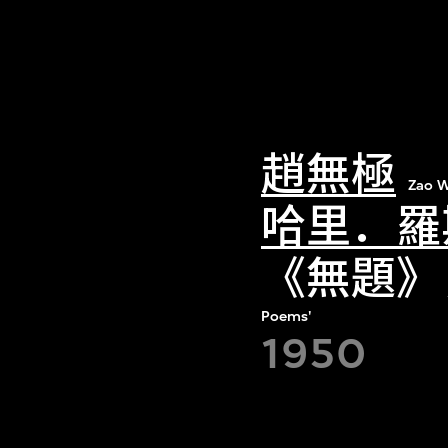
趙無極
Zao W
哈里．羅
《無題》，
Poems'
1950