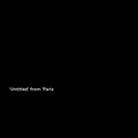
》
'Untitled' from 'Paris