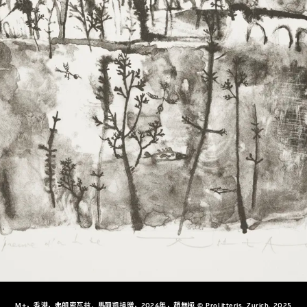
M+，香港，弗朗索瓦兹．馬爾凱捐贈，2024年，趙無極 © ProLitteris, Zurich, 2025