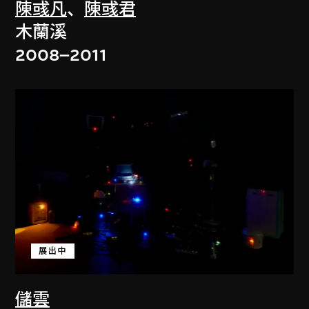
陳彧凡
、
陳彧君
木蘭溪
2008–2011
展出中
儲雲