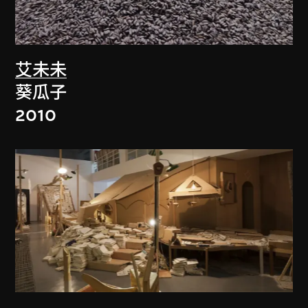
艾未未
葵瓜子
2010