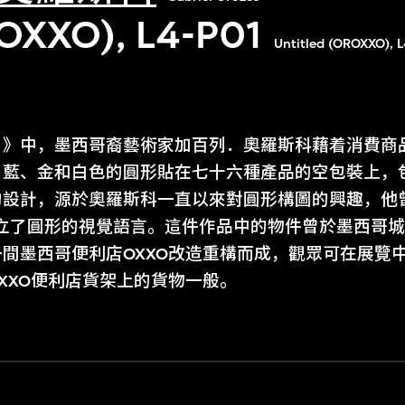
XXO), L4-P01
Untitled (OROXXO), 
O）》中，墨西哥裔藝術家加百列．奧羅斯科藉着消費
、藍、金和白色的圓形貼在七十六種產品的空包裝上，
計，源於奧羅斯科一直以來對圓形構圖的興趣，他曾在《Sa
列中確立了圓形的視覺語言。這件作品中的物件曾於墨西哥城的ku
間墨西哥便利店OXXO改造重構而成，觀眾可在展覽
XXO便利店貨架上的貨物一般。