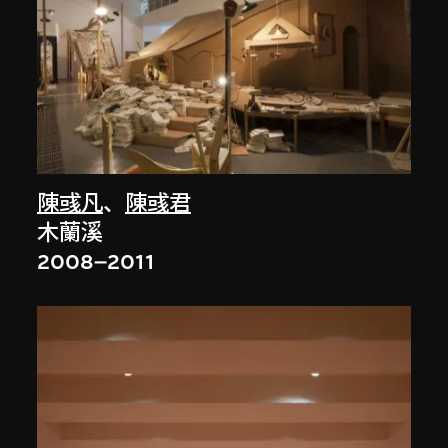
陳彧凡
、
陳彧君
木蘭溪
2008–2011