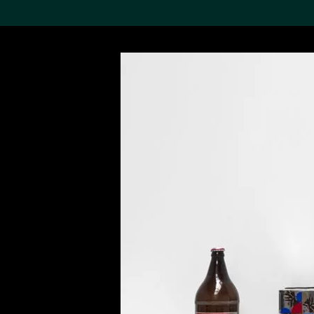
搜索M+藏品
Sea
19,052个结果
进一步筛选
关于M+藏品
探索世界顶级的二十及二十
一世纪视觉文化藏品。