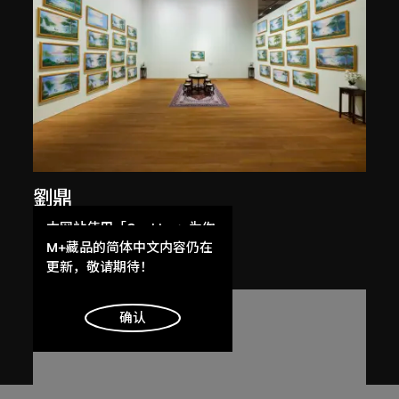
劉鼎
產品
本网站使用「Cookies」为你
2005
提供最好的网站体验。
M+藏品的简体中文内容仍在
了解更多
更新，敬请期待！
明白
确认