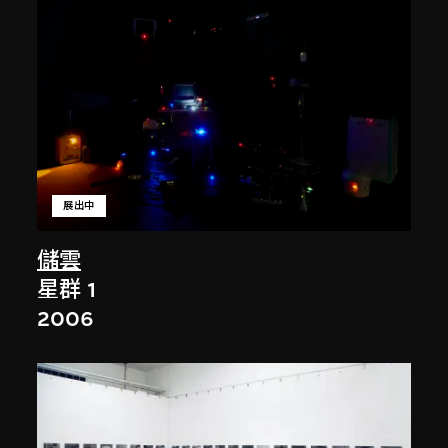
展出中
儲雲
星群 1
2006