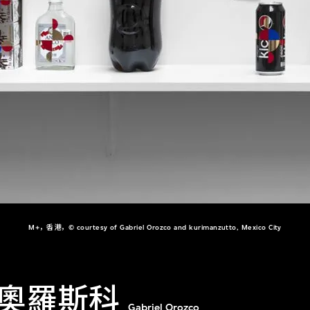
M+，香港，© courtesy of Gabriel Orozco and kurimanzutto, Mexico City
奧羅斯科
Gabriel Orozco