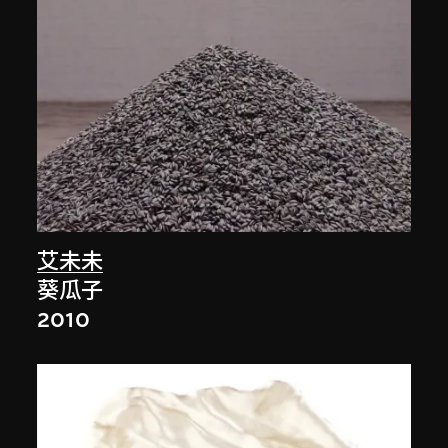
艾未未
葵瓜子
2010