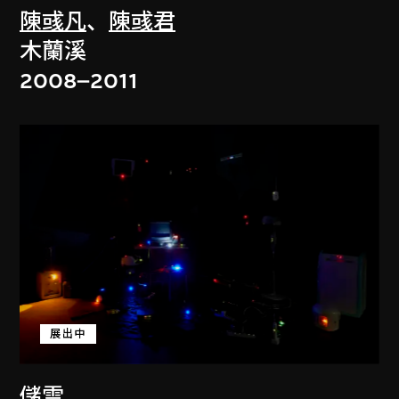
陳彧凡
、
陳彧君
木蘭溪
2008–2011
展出中
儲雲