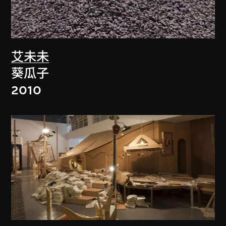
艾未未
葵瓜子
2010