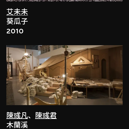
艾未未
葵瓜子
2010
陳彧凡
、
陳彧君
木蘭溪