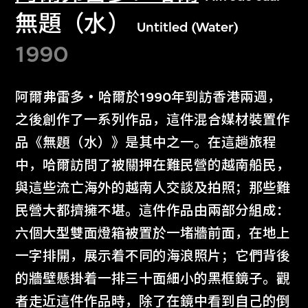
無題（水）
Untitled (Water)
1990
阿爾弗雷多‧哈爾於1990年到訪香港兩週，
之後創作了一系列作品，這件混合媒材裝置作
品《無題（水）》是其中之一。在這趟旅程
中，哈爾訪問了被關押在難民營的越南船民，
與這些流亡海外的越南人交談及拍照；那些難
民營大都擠擁不堪。這件作品由兩部分組成：
六個大型雙面燈箱被置於一堵牆前面，在地上
一字排開，展示着不同的海浪照片；它們背後
的牆壁懸掛着一排三十面細小的黑框鏡子。觀
者走近這件作品時，除了在鏡中看到自己的倒