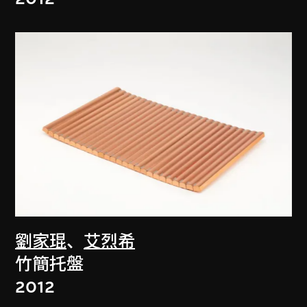
劉家琨
、
艾烈希
竹簡托盤
2012