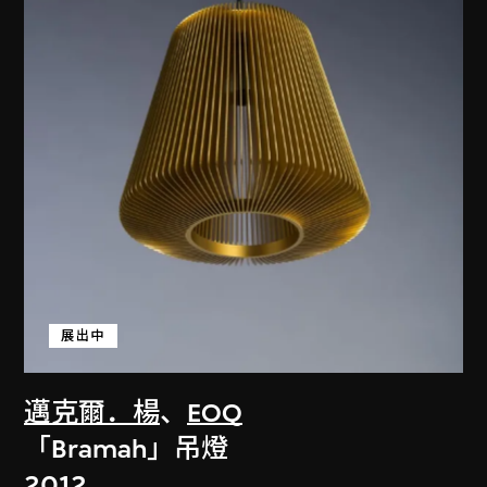
展出中
邁克爾．楊
、
EOQ
「Bramah」吊燈
2012