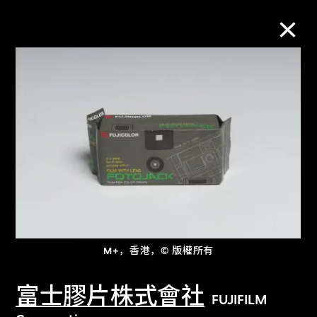
M+藏品
进一步筛选
搜索
关于M+藏品
M+，香港，© 版權所有
探索世界顶级的二十及二十一世纪视觉
文化藏品。
富士膠片株式會社
FUJIFILM