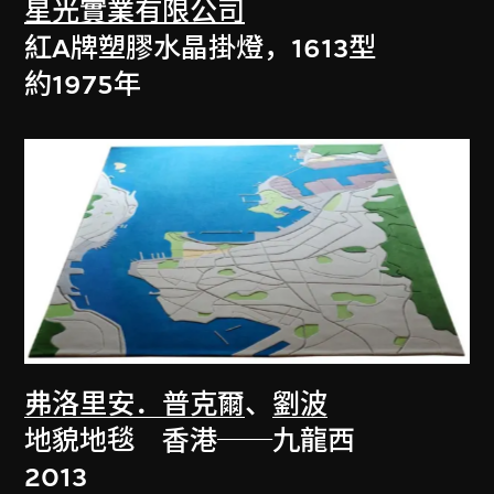
星光實業有限公司
紅A牌塑膠水晶掛燈，1613型
約1975年
弗洛里安．普克爾
、
劉波
地貌地毯 香港──九龍西
2013