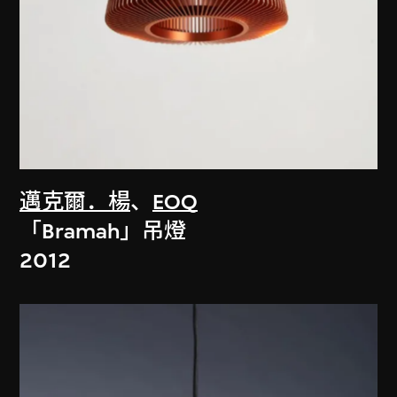
邁克爾．楊
、
EOQ
「Bramah」吊燈
2012