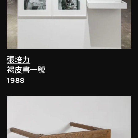
張培力
褐皮書一號
1988