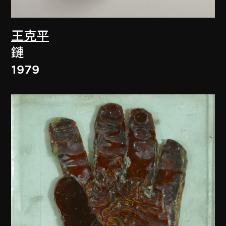
王克平
鏈
1979