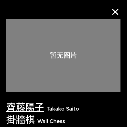
M+藏品
进一步筛选
搜索
关于M+藏品
齊藤陽子
探索世界顶级的二十及二十一世纪视觉
Takako Saito
文化藏品。
掛牆棋
Wall Chess