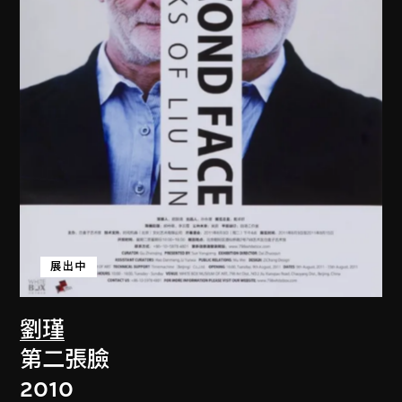
展出中
劉瑾
第二張臉
2010