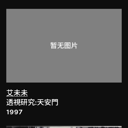
艾未未
透視研究:天安門
1997