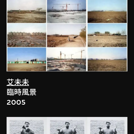
艾未未
臨時風景
2005