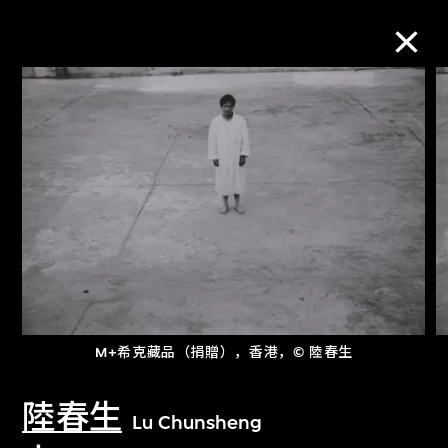
M+藏品
进一步筛选
搜索
关于M+藏品
M+希克藏品（捐贈），香港，© 陸春生
探索世界顶级的二十及二十一世纪视觉
文化藏品。
陸春生
Lu Chunsheng