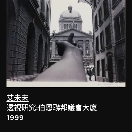
艾未未
透視研究:伯恩聯邦議會大廈
1999