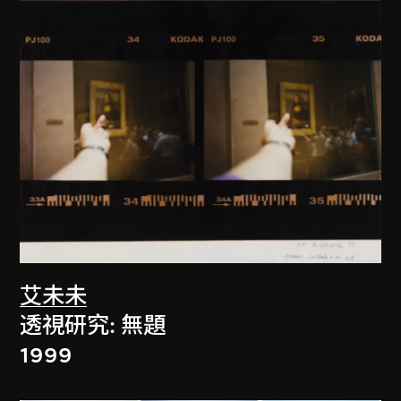
艾未未
透視研究: 無題
1999