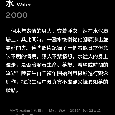
水
Water
2000
一個木無表情的男人，穿着睡衣，站在水泥廣
場上，與此同時，一灘水慢慢從他腳底滲出並
蔓延開去。這些照片記錄了一個看似日常但意
味不明的情境，讓人不禁猜想，水從人的身上
流走，是否暗喻着生命、夢想、希望或時間的
流逝？陸春生自千禧年開始利用攝影進行觀念
創作，探究生活中既真實不虛卻又怪異如夢的
狀態。
「M+希克藏品：別傳」，M+，香港，2023年9月22日至