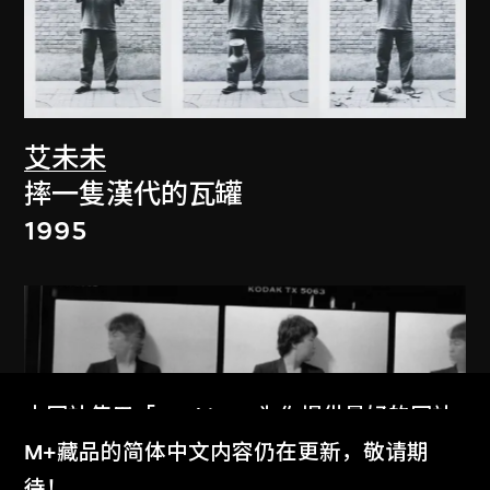
艾未未
摔一隻漢代的瓦罐
1995
本网站使用「Cookies」为你提供最好的网站
体验。
M+藏品的简体中文内容仍在更新，敬请期
了解更多
待！