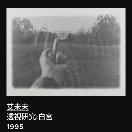
艾未未
透視研究:白宮
1995