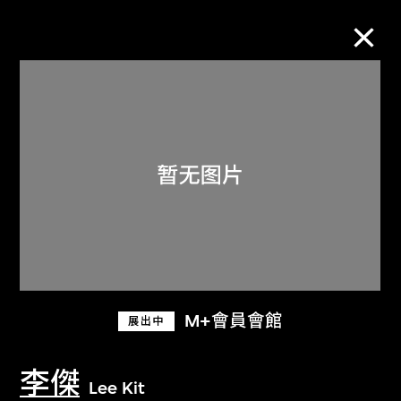
M+藏品
进一步筛选
搜索
关于M+藏品
M+會員會館
展出中
探索世界顶级的二十及二十一世纪视觉
文化藏品。
李傑
Lee Kit