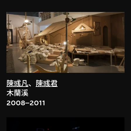
陳彧凡
、
陳彧君
木蘭溪
2008–2011